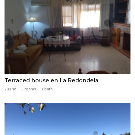
Terraced house en La Redondela
288 m²
3 rooms
1 bath