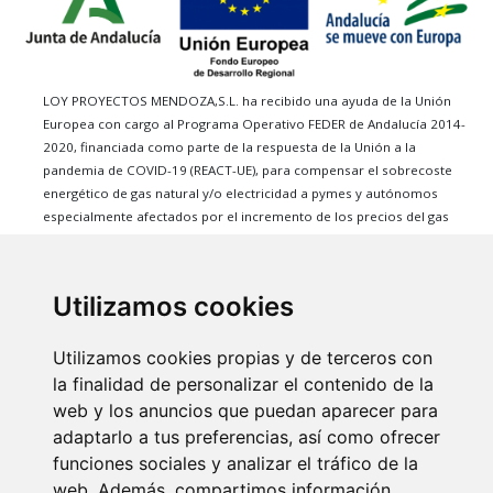
LOY PROYECTOS MENDOZA,S.L. ha recibido una ayuda de la Unión
Europea con cargo al Programa Operativo FEDER de Andalucía 2014-
2020, financiada como parte de la respuesta de la Unión a la
pandemia de COVID-19 (REACT-UE), para compensar el sobrecoste
energético de gas natural y/o electricidad a pymes y autónomos
especialmente afectados por el incremento de los precios del gas
natural y la electricidad provocados por el impacto de la guerra de
agresión de Rusia contra Ucrania.
Utilizamos cookies
Marantilla i+
Services
Utilizamos cookies propias y de terceros con
Services
Buy
la finalidad de personalizar el contenido de la
Know us
Rent
web y los anuncios que puedan aparecer para
Advertise
adaptarlo a tus preferencias, así como ofrecer
Blog
funciones sociales y analizar el tráfico de la
About Us
web. Además, compartimos información