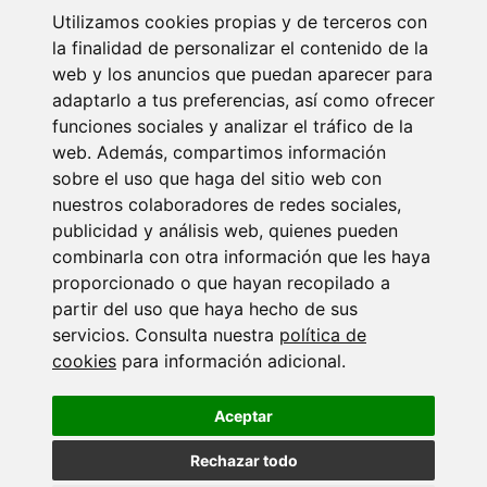
Utilizamos cookies propias y de terceros con
Services
Buy
la finalidad de personalizar el contenido de la
Know us
Rent
web y los anuncios que puedan aparecer para
Advertise
adaptarlo a tus preferencias, así como ofrecer
Blog
funciones sociales y analizar el tráfico de la
About Us
web. Además, compartimos información
sobre el uso que haga del sitio web con
New Real Estate concept, specialized in both new and second-hand
nuestros colaboradores de redes sociales,
promotions, acting both in sales, rental of properties to individuals,
publicidad y análisis web, quienes pueden
companies and institutions, providing our clients with all the possible
combinarla con otra información que les haya
tools existing in the market with the sole objective of achieving the
proporcionado o que hayan recopilado a
success of the operation.
partir del uso que haya hecho de sus
Contact
servicios. Consulta nuestra
política de
cookies
para información adicional.
Avda. de Islantilla C.C. Varadero local 11 Islantilla.
+34 959 73 71 49
Aceptar
Rechazar todo