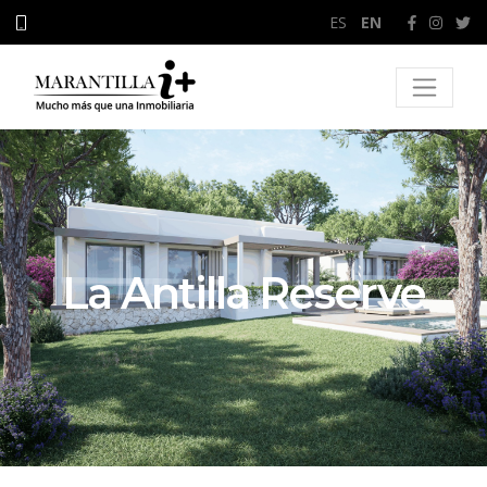
ES
/
EN
La Antilla Reserve