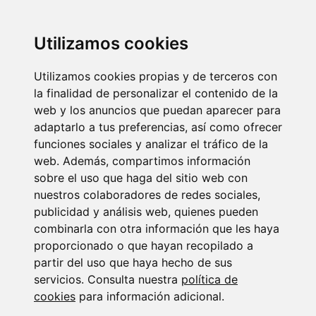
Marantilla i+
Servicios
Utilizamos cookies
Servicios
Compra
Utilizamos cookies propias y de terceros con
Conócenos
Alquiler
la finalidad de personalizar el contenido de la
Anúnciate
web y los anuncios que puedan aparecer para
Blog
adaptarlo a tus preferencias, así como ofrecer
Nosotros
funciones sociales y analizar el tráfico de la
web. Además, compartimos información
Nuevo concepto Inmobiliario, especializado tanto en nuevas
sobre el uso que haga del sitio web con
promociones como de segunda mano, actuando tanto en ventas,
nuestros colaboradores de redes sociales,
alquiler de propiedades a particulares, empresas e instituciones,
publicidad y análisis web, quienes pueden
aportando a nuestros clientes todas las herramientas posibles
combinarla con otra información que les haya
existentes en el mercado con el único objetivo de conseguir el éxito
proporcionado o que hayan recopilado a
de la operación.
partir del uso que haya hecho de sus
Contacto
servicios. Consulta nuestra
política de
cookies
para información adicional.
Avda. de Islantilla C.C. Varadero local 11 Islantilla.