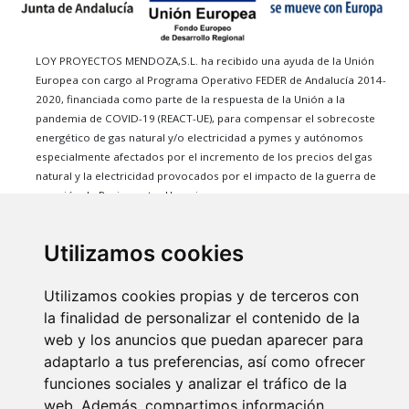
LOY PROYECTOS MENDOZA,S.L. ha recibido una ayuda de la Unión
Europea con cargo al Programa Operativo FEDER de Andalucía 2014-
2020, financiada como parte de la respuesta de la Unión a la
pandemia de COVID-19 (REACT-UE), para compensar el sobrecoste
energético de gas natural y/o electricidad a pymes y autónomos
especialmente afectados por el incremento de los precios del gas
natural y la electricidad provocados por el impacto de la guerra de
agresión de Rusia contra Ucrania.
Marantilla i+
Servicios
Utilizamos cookies
Servicios
Compra
Utilizamos cookies propias y de terceros con
Conócenos
Alquiler
la finalidad de personalizar el contenido de la
Anúnciate
web y los anuncios que puedan aparecer para
Blog
adaptarlo a tus preferencias, así como ofrecer
Nosotros
funciones sociales y analizar el tráfico de la
web. Además, compartimos información